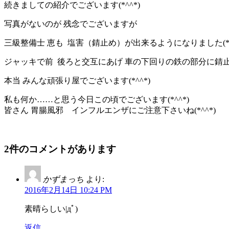
続きましての紹介でございます(*^^*)
写真がないのが 残念でございますが
三級整備士 恵も 塩害（錆止め）が出来るようになりました(*^
ジャッキで前 後ろと交互にあげ 車の下回りの鉄の部分に錆止
本当 みんな頑張り屋でございます(*^^*)
私も何か……と思う今日この頃でございます(*^^*)
皆さん 胃腸風邪 インフルエンザにご注意下さいね(*^^*)
2件のコメントがあります
かずまっち
より:
2016年2月14日 10:24 PM
素晴らしい|дﾟ)
返信