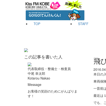
TOP
STAFF
この記事を書いた人
飛
代表取締役・整備士・検査員
2016.04
中尾 幸太郎
本日の
Kotarou Nakao
車両保
Message
一昔前
お客様の笑顔のためにがんばりま
最近は
す！
でも、