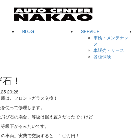
BLOG
SERVICE
車検・メンテナン
ス
車販売・リース
各種保険
び石！
.25 20:28
入庫は、フロントガラス交換！
険を使って修理します。
は飛び石の場合、等級は据え置きだったですけど
１等級下がるみたいです。
この車両。実費で交換すると １〇万円！