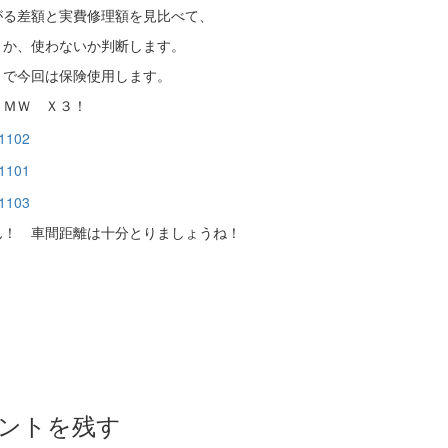
がる差額と実費修理額を見比べて、
うか、使わないか判断します。
とで今回は保険使用します。
ＢＭＷ Ｘ３！
ん！ 車間距離は十分とりましょうね！
。
ントを残す