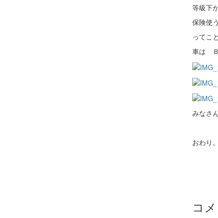
等級下
保険使
ってこ
車は 
みなさ
おわり
コメ