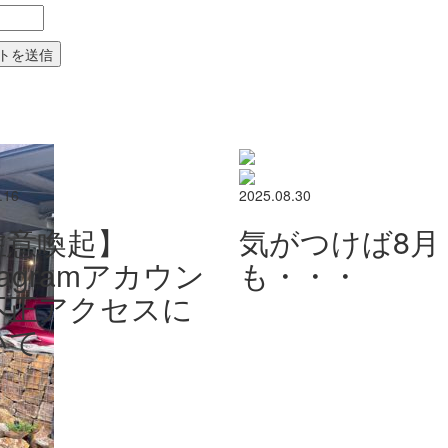
.16
2025.08.30
注意喚起】
気がつけば8月
stagramアカウン
も・・・
不正アクセスに
いて