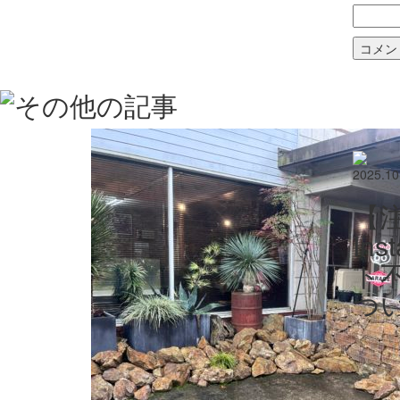
2025.10
【
In
ト
つ