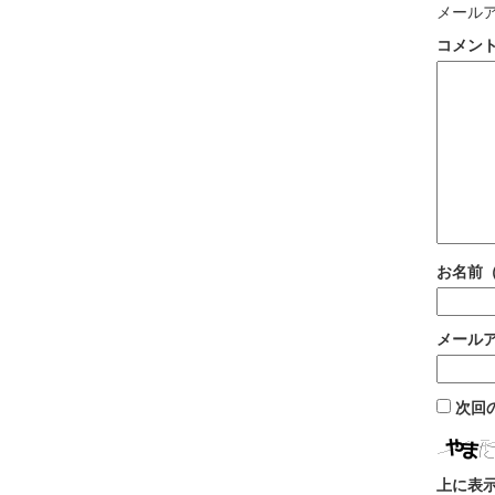
メール
コメン
お名前
メール
次回
上に表