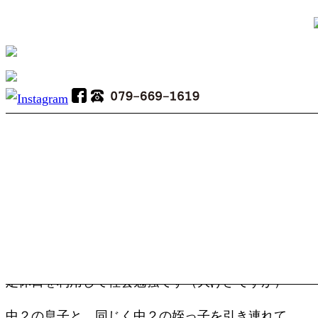
子供が夏休みなので・・・・。
2017.08.10 19:49
幸太郎です。
先日の火曜日。
定休日を利用して社会勉強です（大げさですが）
中２の息子と、同じく中２の姪っ子を引き連れて