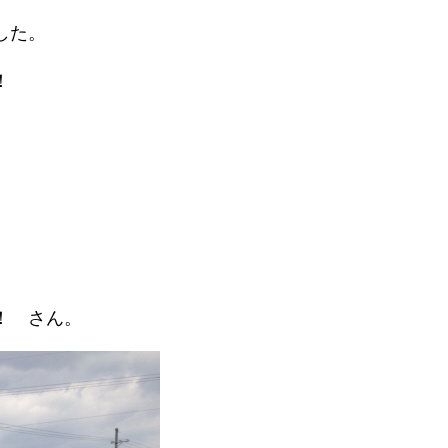
した。
！
！ さん。